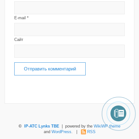
E-mail
*
Сайт
©
IP-ATC Lynks TBE
| powered by the
WikiWP theme
and
WordPress
. |
RSS