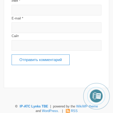
Имя
*
E-mail
*
Сайт
©
IP-ATC Lynks TBE
| powered by the
WikiWP theme
and
WordPress
. |
RSS