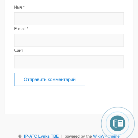
Имя
*
E-mail
*
Сайт
©
IP-ATC Lynks TBE
| powered by the
WikiWP theme